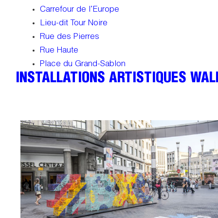
Carrefour de l’Europe
Lieu-dit Tour Noire
Rue des Pierres
Rue Haute
Place du Grand-Sablon
INSTALLATIONS ARTISTIQUES WAL