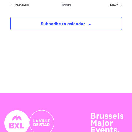
Na
date.
Previous
Today
Next
Events
Events
Subscribe to calendar